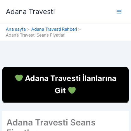
İçeriğe
Adana Travesti
atla
Ana sayfa
Adana Travesti Rehberi
Adana Travesti Seans Fiyatları
Adana Travesti İlanlarına
Git
Adana Travesti Seans